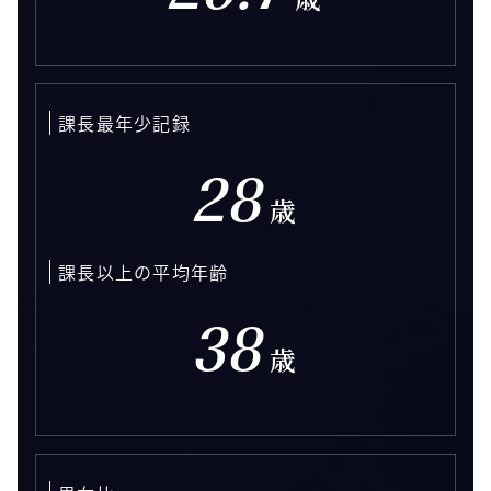
課長最年少記録
28
歳
課長以上の平均年齢
38
歳