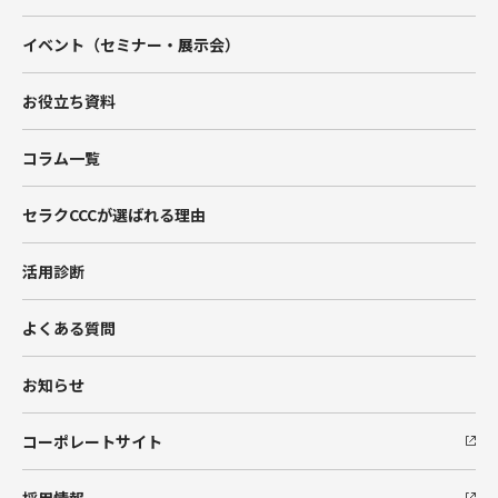
Account Engagement（旧Pardot）
イベント（セミナー・展示会）
Marketing Cloud
お役立ち資料
Data Cloud
コラム一覧
BtoBマーケティング支援
セラクCCCが選ばれる理由
Hub Spot
活用診断
SIベンダー向け支援
よくある質問
Salesforceエンジニア派遣
お知らせ
コーポレートサイト
採用情報