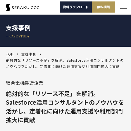
資料ダウンロード
無料相談
サービス
支援事例
サービス一覧
CASE STUDY
支援事例
サービス一覧
セミナー
サービスから選ぶ
TOP
支援事例
絶対的な「リソース不足」を解消。Salesforce活用コンサルタントの
ノウハウを活かし、定着化に向けた運用支援や利用部門拡大に貢献
コラム
製品から選ぶ
セールスコンサルティング支援
Salesforce
お役立ち資料
課題から選ぶ
総合電機製造企業
定着・運用支援（常駐・リモート）
Salesforce
Salesforce活用診断
絶対的な「リソース不足」を解消。
ダッシュボードワークショップ
Salesforce
-30秒でかんたん診断-
よくある課題
選ばれる理由
その他サービス
定着・活用支援
Tableau
Salesforce活用コンサルタントのノウハウを
カスタマージャーニーワークショップ
Tableau
活かし、定着化に向けた運用支援や利用部門
BtoBマーケティング支援
Salesforceを導入したけどうまく使えていない
運用(常駐・リモート)支援
サービスから選
製品から選ぶ
課題から選ぶ
定着・活用支援
Account Engagement（旧 Pardot）
ぶ
拡大に貢献
SFAマネジメントワークショップ
資料ダウンロード
無料相談
Account Engagement
HubSpot
セールスコンサルティング支援
Salesforce定着・活用支援
Tableauを活用できる人材を増やしたい
人材育成パッケージ
定着・活用支援
Marketing Cloud