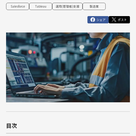
俯瞰図ワークショップ
Marketing Cloud
セールスコ
定着・運用
その他サー
Salesforce
Tableau
運用(管理者)支援
製造業
SIベンダー向け支援
Salesforce運用(常駐・リモート)支援
人材育成パッケージ
その他課題はこちら
ンサルティ
支援（常
ビス
運用・定着・活用支援
DataCloud
商談フェーズ設計ワークショップ
Data Cloud
ング支援
駐・リモー
シェア
ポスト
エンジニア派遣
Salesforceセールスコンサルティング 支援
サクセスパスワークショップ
定着・活用支援
ト）
Agentforce
Agentforce
BtoBマ
ーケティング
Tableau
対象製品
HubSpot
支援
対象製品
Salesforce
HubSpot
Salesforce
導入、定着・活用支援
ダッシュボ
BtoBマーケティング支援
Tableau
ードワーク
Account
ショップ
Engagement
カスタマー
Marketing
ジャーニー
Cloud
ワークショ
ップ
Data Cloud
SFAマネジ
メントワー
Agentforce
クショップ
目次
俯瞰図ワー
クショップ