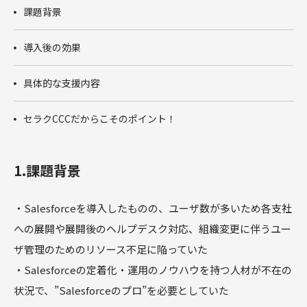
商談フェー
課題背景
ズ設計ワー
クショップ
導入後の効果
サクセスパ
スワークシ
具体的な支援内容
ョップ
Tableau
セラクCCCだからこそのポイント！
1.課題背景
・Salesforceを導入したものの、ユーザ数が多いため各支社
への展開や展開後のヘルプデスク対応、組織変更に伴うユー
ザ管理のためのリソース不足に陥っていた
・Salesforceの定着化・運用のノウハウを持つ人材が不在の
状況で、”Salesforceのプロ”を必要としていた