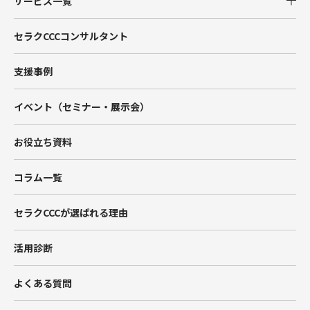
サービス一覧
Salesforce
セラクCCCコンサルタント
Tableau
支援事例
Account Engagement（旧Pardot）
イベント（セミナー・展示会）
Marketing Cloud
お役立ち資料
Data Cloud
コラム一覧
BtoBマーケティング支援
セラクCCCが選ばれる理由
Hub Spot
活用診断
SIベンダー向け支援
よくある質問
Salesforceエンジニア派遣