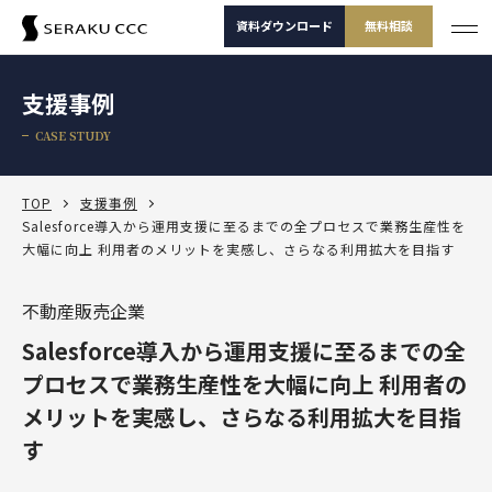
資料ダウンロード
無料相談
サービス
支援事例
サービス一覧
CASE STUDY
支援事例
サービス一覧
セミナー
サービスから選ぶ
TOP
支援事例
Salesforce導入から運用支援に至るまでの全プロセスで業務生産性を
大幅に向上 利用者のメリットを実感し、さらなる利用拡大を目指す
コラム
製品から選ぶ
セールスコンサルティング支援
Salesforce
お役立ち資料
課題から選ぶ
不動産販売企業
定着・運用支援（常駐・リモート）
Salesforce
Salesforce活用診断
Salesforce導入から運用支援に至るまでの全
ダッシュボードワークショップ
Salesforce
-30秒でかんたん診断-
よくある課題
選ばれる理由
その他サービス
定着・活用支援
Tableau
プロセスで業務生産性を大幅に向上 利用者の
カスタマージャーニーワークショップ
Tableau
メリットを実感し、さらなる利用拡大を目指
BtoBマーケティング支援
Salesforceを導入したけどうまく使えていない
運用(常駐・リモート)支援
サービスから選
製品から選ぶ
課題から選ぶ
定着・活用支援
Account Engagement（旧 Pardot）
ぶ
す
SFAマネジメントワークショップ
資料ダウンロード
無料相談
Account Engagement
HubSpot
セールスコンサルティング支援
Salesforce定着・活用支援
Tableauを活用できる人材を増やしたい
人材育成パッケージ
定着・活用支援
Marketing Cloud