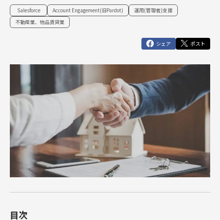
俯瞰図ワークショップ
Marketing Cloud
セールスコ
定着・運用
その他サー
Salesforce
Account Engagement(旧Pardot)
運用(管理者)支援
SIベンダー向け支援
Salesforce運用(常駐・リモート)支援
人材育成パッケージ
その他課題はこちら
ンサルティ
支援（常
ビス
運用・定着・活用支援
DataCloud
商談フェーズ設計ワークショップ
不動産業、物品賃貸業
Data Cloud
ング支援
駐・リモー
エンジニア派遣
Salesforceセールスコンサルティング 支援
サクセスパスワークショップ
シェア
ポスト
定着・活用支援
ト）
Agentforce
Agentforce
BtoBマ
ーケティング
Tableau
対象製品
HubSpot
支援
対象製品
Salesforce
HubSpot
Salesforce
導入、定着・活用支援
ダッシュボ
BtoBマーケティング支援
Tableau
ードワーク
Account
ショップ
Engagement
カスタマー
Marketing
ジャーニー
Cloud
ワークショ
ップ
Data Cloud
SFAマネジ
メントワー
Agentforce
クショップ
俯瞰図ワー
目次
クショップ