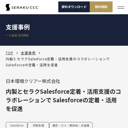
資料ダウンロード
無料相談
サービス
支援事例
サービス一覧
CASE STUDY
支援事例
サービス一覧
セミナー
サービスから選ぶ
TOP
支援事例
内製とセラクSalesforce定着・活用支援のコラボレーションで
Salesforceの定着・活用を促進
コラム
製品から選ぶ
セールスコンサルティング支援
Salesforce
お役立ち資料
課題から選ぶ
日本環境クリアー株式会社
定着・運用支援（常駐・リモート）
Salesforce
Salesforce活用診断
内製とセラクSalesforce定着・活用支援のコ
ダッシュボードワークショップ
Salesforce
-30秒でかんたん診断-
よくある課題
選ばれる理由
その他サービス
定着・活用支援
Tableau
ラボレーションで Salesforceの定着・活用
カスタマージャーニーワークショップ
Tableau
を促進
BtoBマーケティング支援
Salesforceを導入したけどうまく使えていない
運用(常駐・リモート)支援
サービスから選
製品から選ぶ
課題から選ぶ
定着・活用支援
Account Engagement（旧 Pardot）
ぶ
SFAマネジメントワークショップ
資料ダウンロード
無料相談
Account Engagement
HubSpot
セールスコンサルティング支援
Salesforce定着・活用支援
Tableauを活用できる人材を増やしたい
人材育成パッケージ
定着・活用支援
Marketing Cloud
Salesforce
常駐支援
電気・ガス・熱供給・水道業