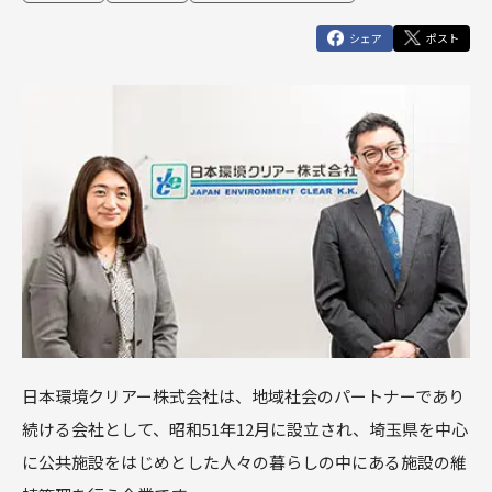
俯瞰図ワークショップ
Marketing Cloud
セールスコ
定着・運用
その他サー
SIベンダー向け支援
Salesforce運用(常駐・リモート)支援
人材育成パッケージ
その他課題はこちら
シェア
ポスト
ンサルティ
支援（常
ビス
運用・定着・活用支援
DataCloud
商談フェーズ設計ワークショップ
Data Cloud
ング支援
駐・リモー
エンジニア派遣
Salesforceセールスコンサルティング 支援
サクセスパスワークショップ
定着・活用支援
ト）
Agentforce
Agentforce
BtoBマ
ーケティング
Tableau
対象製品
HubSpot
支援
対象製品
Salesforce
HubSpot
Salesforce
導入、定着・活用支援
ダッシュボ
BtoBマーケティング支援
Tableau
ードワーク
Account
ショップ
Engagement
カスタマー
Marketing
ジャーニー
Cloud
ワークショ
ップ
Data Cloud
SFAマネジ
日本環境クリアー株式会社は、地域社会のパートナーであり
メントワー
Agentforce
続ける会社として、昭和51年12月に設立され、埼玉県を中心
クショップ
俯瞰図ワー
に公共施設をはじめとした人々の暮らしの中にある施設の維
クショップ