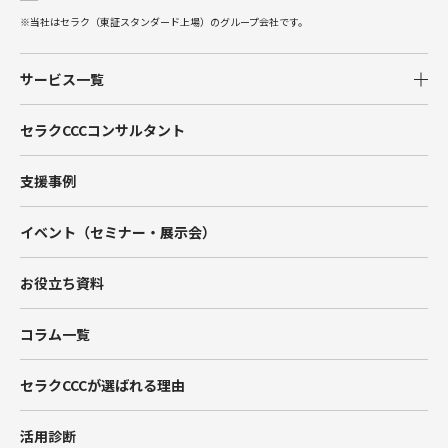
※当社はセラク（東証スタンダード上場）のグループ会社です。
サービス一覧
Salesforce
セラクCCCコンサルタント
Tableau
支援事例
Account Engagement（旧Pardot）
イベント（セミナー・展示会）
Marketing Cloud
お役立ち資料
Data Cloud
コラム一覧
BtoBマーケティング支援
セラクCCCが選ばれる理由
Hub Spot
活用診断