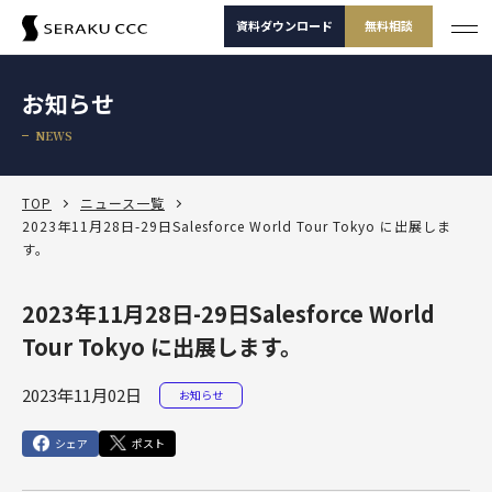
資料ダウンロード
無料相談
サービス
お知らせ
サービス一覧
NEWS
支援事例
サービス一覧
セミナー
サービスから選ぶ
TOP
ニュース一覧
2023年11月28日-29日Salesforce World Tour Tokyo に出展しま
す。
コラム
製品から選ぶ
セールスコンサルティング支援
Salesforce
お役立ち資料
課題から選ぶ
2023年11月28日-29日Salesforce World
定着・運用支援（常駐・リモート）
Salesforce
Tour Tokyo に出展します。
Salesforce活用診断
ダッシュボードワークショップ
Salesforce
-30秒でかんたん診断-
よくある課題
選ばれる理由
その他サービス
定着・活用支援
Tableau
2023年11月02日
お知らせ
カスタマージャーニーワークショップ
Tableau
BtoBマーケティング支援
Salesforceを導入したけどうまく使えていない
運用(常駐・リモート)支援
サービスから選
製品から選ぶ
課題から選ぶ
定着・活用支援
Account Engagement（旧 Pardot）
ぶ
シェア
SFAマネジメントワークショップ
ポスト
資料ダウンロード
無料相談
Account Engagement
HubSpot
セールスコンサルティング支援
Salesforce定着・活用支援
Tableauを活用できる人材を増やしたい
人材育成パッケージ
定着・活用支援
Marketing Cloud