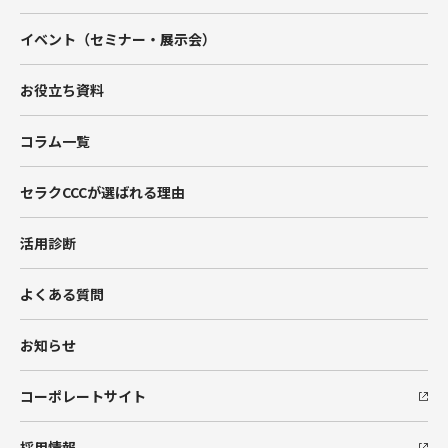
Account Engagement（旧Pardot）
イベント（セミナー・展示会）
Marketing Cloud
お役立ち資料
Data Cloud
コラム一覧
BtoBマーケティング支援
セラクCCCが選ばれる理由
Hub Spot
活用診断
SIベンダー向け支援
よくある質問
Salesforceエンジニア派遣
お知らせ
コーポレートサイト
採用情報