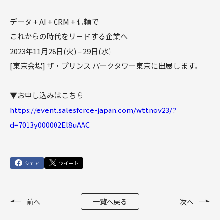
俯瞰図ワークショップ
Marketing Cloud
セールスコ
定着・運用
その他サー
SIベンダー向け支援
Salesforce運用(常駐・リモート)支援
人材育成パッケージ
その他課題はこちら
ンサルティ
支援（常
ビス
運用・定着・活用支援
DataCloud
データ + AI + CRM + 信頼で
商談フェーズ設計ワークショップ
Data Cloud
ング支援
駐・リモー
これからの時代をリードする企業へ
エンジニア派遣
Salesforceセールスコンサルティング 支援
サクセスパスワークショップ
定着・活用支援
ト）
Agentforce
Agentforce
2023年11月28日(火) – 29日(水)
BtoBマ
ーケティング
Tableau
対象製品
[東京会場] ザ・プリンス パークタワー東京に出展します。
HubSpot
支援
対象製品
Salesforce
HubSpot
Salesforce
▼お申し込みはこちら
導入、定着・活用支援
ダッシュボ
BtoBマーケティング支援
Tableau
ードワーク
https://event.salesforce-japan.com/wttnov23/?
Account
ショップ
d=7013y000002El8uAAC
Engagement
カスタマー
Marketing
ジャーニー
Cloud
ワークショ
ップ
Data Cloud
シェア
ツイート
SFAマネジ
メントワー
Agentforce
クショップ
一覧へ戻る
前へ
次へ
俯瞰図ワー
クショップ