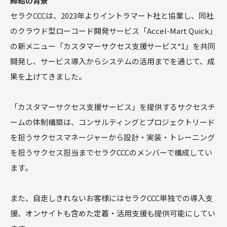
締結の背景
商談フェー
セラクCCCは、2023年よりイントラマート社と協業し、同社
ズ設計ワー
クショップ
のクラウド型ローコード開発サービス「Accel-Mart Quick」
サクセスパ
の新メニュー「カスタマーサクセス支援サービス*1」を共同
スワークシ
開発し、サービス導入からシステムの活用までを通じて、成
ョップ
Tableau
果を上げてきました。
「カスタマーサクセス支援サービス」を提供するサクセスチ
ームの体制構築は、コンサルティングとプロジェクトリード
を担うサクセスマネージャーから設計・実装・トレーニング
を担うサクセス担当までセラクCCCのメンバーで構成してい
ます。
また、自走しきれないお客様にはセラクCCC単独での導入支
援、オンサイトも含めた定着・活用支援も提供可能にしてい