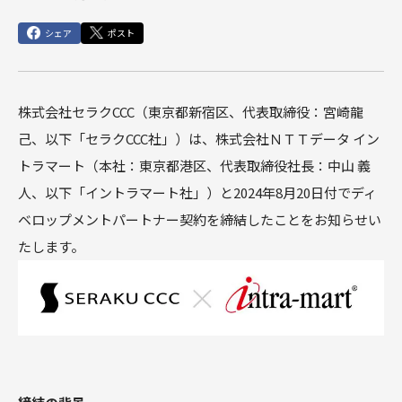
俯瞰図ワークショップ
Marketing Cloud
セールスコ
定着・運用
その他サー
SIベンダー向け支援
Salesforce運用(常駐・リモート)支援
人材育成パッケージ
その他課題はこちら
ンサルティ
支援（常
ビス
シェア
ポスト
運用・定着・活用支援
DataCloud
商談フェーズ設計ワークショップ
Data Cloud
ング支援
駐・リモー
エンジニア派遣
Salesforceセールスコンサルティング 支援
サクセスパスワークショップ
定着・活用支援
ト）
Agentforce
Agentforce
BtoBマ
株式会社セラクCCC（東京都新宿区、代表取締役：宮崎⿓
ーケティング
Tableau
対象製品
HubSpot
支援
⼰、以下「セラクCCC社」）は、株式会社ＮＴＴデータ イン
対象製品
Salesforce
HubSpot
トラマート（本社：東京都港区、代表取締役社長：中山 義
Salesforce
導入、定着・活用支援
ダッシュボ
BtoBマーケティング支援
Tableau
人、以下「イントラマート社」）と2024年8月20日付でディ
ードワーク
Account
ショップ
ベロップメントパートナー契約を締結したことをお知らせい
Engagement
カスタマー
たします。
Marketing
ジャーニー
Cloud
ワークショ
ップ
Data Cloud
SFAマネジ
メントワー
Agentforce
クショップ
俯瞰図ワー
クショップ