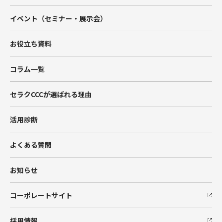
Account Engagement（旧Pardot）
イベント（セミナー・展示会）
Marketing Cloud
お役立ち資料
Data Cloud
コラム一覧
BtoBマーケティング支援
セラクCCCが選ばれる理由
Hub Spot
活用診断
SIベンダー向け支援
よくある質問
Salesforceエンジニア派遣
お知らせ
コーポレートサイト
採用情報