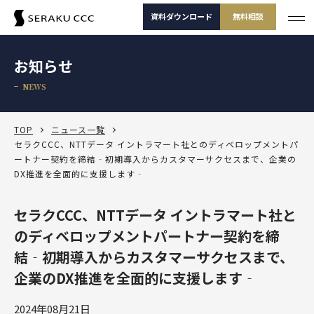
資料ダウンロード
無料相談
サービス
お知らせ
サービス一覧
NEWS
支援事例
サービス一覧
セミナー
サービスから選ぶ
TOP
ニュース一覧
セラクCCC、NTTデータ イントラマート社とのディベロップメントパ
ートナー契約を締結‐初期導入からカスタマーサクセスまで、企業の
コラム
製品から選ぶ
セールスコンサルティング支援
DX推進を全面的に支援します‐
Salesforce
お役立ち資料
課題から選ぶ
定着・運用支援（常駐・リモート）
Salesforce
セラクCCC、NTTデータ イントラマート社と
Salesforce活用診断
ダッシュボードワークショップ
Salesforce
-30秒でかんたん診断-
よくある課題
選ばれる理由
のディベロップメントパートナー契約を締
その他サービス
定着・活用支援
Tableau
結‐初期導入からカスタマーサクセスまで、
カスタマージャーニーワークショップ
Tableau
BtoBマーケティング支援
Salesforceを導入したけどうまく使えていない
運用(常駐・リモート)支援
サービスから選
製品から選ぶ
課題から選ぶ
定着・活用支援
Account Engagement（旧 Pardot）
企業のDX推進を全面的に支援します‐
ぶ
SFAマネジメントワークショップ
資料ダウンロード
無料相談
Account Engagement
HubSpot
セールスコンサルティング支援
Salesforce定着・活用支援
Tableauを活用できる人材を増やしたい
人材育成パッケージ
定着・活用支援
Marketing Cloud
2024年08月21日