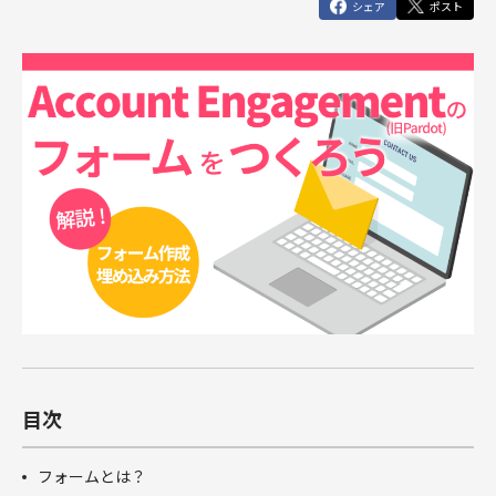
俯瞰図ワークショップ
シェア
ポスト
Marketing Cloud
セールスコ
定着・運用
その他サー
SIベンダー向け支援
Salesforce運用(常駐・リモート)支援
人材育成パッケージ
その他課題はこちら
ンサルティ
支援（常
ビス
運用・定着・活用支援
DataCloud
商談フェーズ設計ワークショップ
Data Cloud
ング支援
駐・リモー
エンジニア派遣
Salesforceセールスコンサルティング 支援
サクセスパスワークショップ
定着・活用支援
ト）
Agentforce
Agentforce
BtoBマ
ーケティング
Tableau
対象製品
HubSpot
支援
対象製品
Salesforce
HubSpot
Salesforce
導入、定着・活用支援
ダッシュボ
BtoBマーケティング支援
Tableau
ードワーク
Account
ショップ
Engagement
カスタマー
Marketing
ジャーニー
Cloud
ワークショ
ップ
Data Cloud
SFAマネジ
メントワー
Agentforce
目次
クショップ
俯瞰図ワー
フォームとは？
クショップ