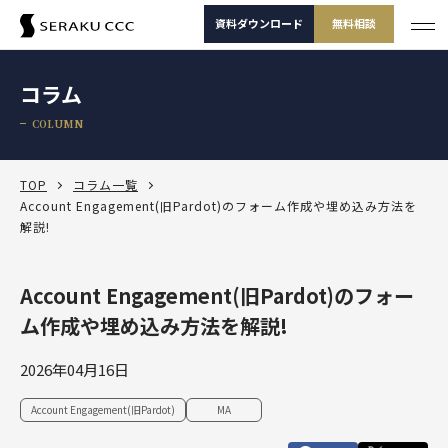
資料ダウンロード
無料相談
サービス
コラム
サービス一覧
COLUMN
支援事例
サービス一覧
セミナー
サービスから選ぶ
TOP
コラム一覧
Account Engagement(旧Pardot)のフォーム作成や埋め込み方法を
解説!
コラム
製品から選ぶ
セールスコンサルティング支援
Salesforce
お役立ち資料
課題から選ぶ
定着・運用支援（常駐・リモート）
Salesforce
Account Engagement(旧Pardot)のフォー
Salesforce活用診断
ダッシュボードワークショップ
ム作成や埋め込み方法を解説!
Salesforce
-30秒でかんたん診断-
よくある課題
選ばれる理由
その他サービス
定着・活用支援
Tableau
カスタマージャーニーワークショップ
2026年04月16日
Tableau
BtoBマーケティング支援
Salesforceを導入したけどうまく使えていない
運用(常駐・リモート)支援
サービスから選
製品から選ぶ
課題から選ぶ
定着・活用支援
Account Engagement（旧 Pardot）
ぶ
SFAマネジメントワークショップ
Account Engagement(旧Pardot)
MA
資料ダウンロード
無料相談
Account Engagement
HubSpot
セールスコンサルティング支援
Salesforce定着・活用支援
Tableauを活用できる人材を増やしたい
人材育成パッケージ
定着・活用支援
Marketing Cloud