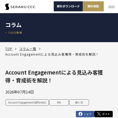
資料ダウンロード
無料相談
サービス
コラム
サービス一覧
COLUMN
支援事例
サービス一覧
セミナー
サービスから選ぶ
TOP
コラム一覧
Account Engagementによる見込み客獲得・育成術を解説！
コラム
製品から選ぶ
セールスコンサルティング支援
Account Engagementによる見込み客獲
Salesforce
お役立ち資料
課題から選ぶ
定着・運用支援（常駐・リモート）
Salesforce
得・育成術を解説！
Salesforce活用診断
ダッシュボードワークショップ
Salesforce
-30秒でかんたん診断-
よくある課題
選ばれる理由
その他サービス
定着・活用支援
Tableau
2026年07月14日
カスタマージャーニーワークショップ
Tableau
BtoBマーケティング支援
Salesforceを導入したけどうまく使えていない
運用(常駐・リモート)支援
サービスから選
製品から選ぶ
課題から選ぶ
定着・活用支援
Account Engagement（旧 Pardot）
Account Engagement(旧Pardot)
MA
使い方
ぶ
SFAマネジメントワークショップ
資料ダウンロード
無料相談
Account Engagement
HubSpot
セールスコンサルティング支援
Salesforce定着・活用支援
Tableauを活用できる人材を増やしたい
人材育成パッケージ
シェア
ポスト
定着・活用支援
Marketing Cloud