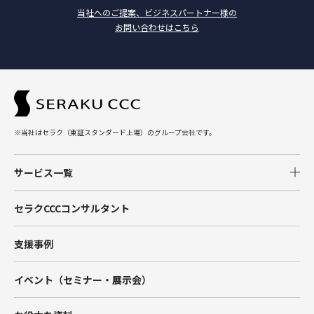
当社へのご提案、ビジネスパートナー様の
お問い合わせはこちら
※当社はセラク（東証スタンダード上場）のグループ会社です。
サービス一覧
Salesforce
セラクCCCコンサルタント
Tableau
支援事例
Account Engagement（旧Pardot）
イベント（セミナー・展示会）
Marketing Cloud