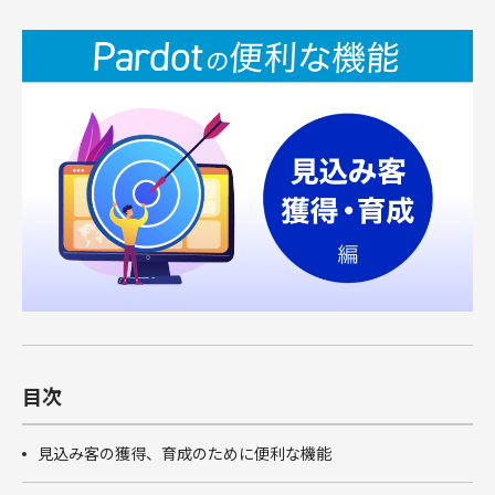
俯瞰図ワークショップ
Marketing Cloud
セールスコ
定着・運用
その他サー
SIベンダー向け支援
Salesforce運用(常駐・リモート)支援
人材育成パッケージ
その他課題はこちら
ンサルティ
支援（常
ビス
運用・定着・活用支援
DataCloud
商談フェーズ設計ワークショップ
Data Cloud
ング支援
駐・リモー
エンジニア派遣
Salesforceセールスコンサルティング 支援
サクセスパスワークショップ
定着・活用支援
ト）
Agentforce
Agentforce
BtoBマ
ーケティング
Tableau
対象製品
HubSpot
支援
対象製品
Salesforce
HubSpot
Salesforce
導入、定着・活用支援
ダッシュボ
BtoBマーケティング支援
Tableau
ードワーク
Account
ショップ
Engagement
カスタマー
Marketing
ジャーニー
Cloud
ワークショ
ップ
Data Cloud
SFAマネジ
目次
メントワー
Agentforce
クショップ
見込み客の獲得、育成のために便利な機能
俯瞰図ワー
クショップ