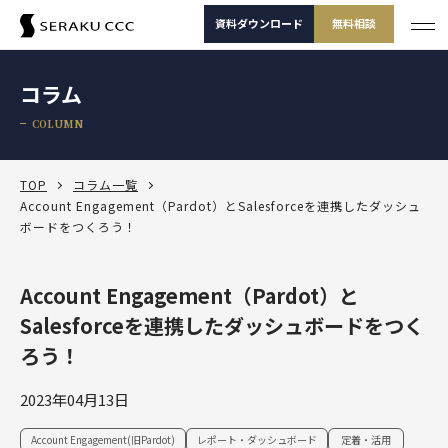
資料ダウンロード
無料相談
サービス
コラム
サービス一覧
COLUMN
支援事例
サービス一覧
セミナー
サービスから選ぶ
TOP
コラム一覧
Account Engagement（Pardot）とSalesforceを連携したダッシュ
ボードをつくろう！
コラム
製品から選ぶ
セールスコンサルティング支援
Salesforce
お役立ち資料
課題から選ぶ
定着・運用支援（常駐・リモート）
Salesforce
Account Engagement（Pardot）と
Salesforce活用診断
ダッシュボードワークショップ
Salesforceを連携したダッシュボードをつく
Salesforce
-30秒でかんたん診断-
よくある課題
選ばれる理由
その他サービス
定着・活用支援
Tableau
ろう！
カスタマージャーニーワークショップ
Tableau
BtoBマーケティング支援
Salesforceを導入したけどうまく使えていない
運用(常駐・リモート)支援
サービスから選
製品から選ぶ
課題から選ぶ
定着・活用支援
Account Engagement（旧 Pardot）
2023年04月13日
ぶ
SFAマネジメントワークショップ
資料ダウンロード
無料相談
Account Engagement
HubSpot
セールスコンサルティング支援
Salesforce定着・活用支援
Tableauを活用できる人材を増やしたい
人材育成パッケージ
定着・活用支援
Marketing Cloud
Account Engagement(旧Pardot)
レポート・ダッシュボード
定着・活用