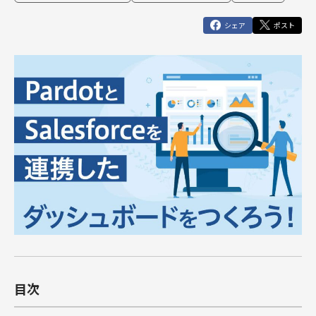
俯瞰図ワークショップ
Marketing Cloud
セールスコ
定着・運用
その他サー
SIベンダー向け支援
Salesforce運用(常駐・リモート)支援
人材育成パッケージ
その他課題はこちら
ンサルティ
支援（常
ビス
シェア
ポスト
運用・定着・活用支援
DataCloud
商談フェーズ設計ワークショップ
Data Cloud
ング支援
駐・リモー
エンジニア派遣
Salesforceセールスコンサルティング 支援
サクセスパスワークショップ
定着・活用支援
ト）
Agentforce
Agentforce
BtoBマ
ーケティング
Tableau
対象製品
HubSpot
支援
対象製品
Salesforce
HubSpot
Salesforce
導入、定着・活用支援
ダッシュボ
BtoBマーケティング支援
Tableau
ードワーク
Account
ショップ
Engagement
カスタマー
Marketing
ジャーニー
Cloud
ワークショ
ップ
Data Cloud
SFAマネジ
メントワー
Agentforce
クショップ
目次
俯瞰図ワー
クショップ