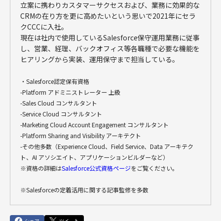
立案に携わりカスタマーサクセスおよび、業務に効果的な
CRMの在り方を更に高めたいという思いで2021年にセラ
クCCCに入社。
現在は社内で使用しているSalesforce保守運用業務に従事
し、営業、経理、バックオフィス等各職種で必要な機能を
ヒアリングから実装、運用保守まで担当している。
・Salesforce認定保有資格
-Platform アドミニストレーター 上級
-Sales Cloud コンサルタント
-Service Cloud コンサルタント
-Marketing Cloud Account Engagement コンサルタント
-Platform Sharing and Visibility アーキテクト
-その他多数（Experience Cloud、Field Service、Data アーキテク
ト、AI アソシエイト、アプリケーションビルダーなど）
※資格の詳細は
Salesforce公式資格ページ
をご覧ください。
※Salesforceの定着活用に関する記事監修を多数
シェア
ツイート