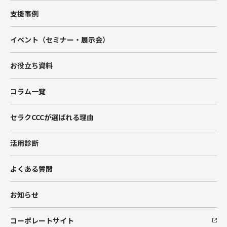
Tableau
支援事例
Account Engagement（旧Pardot）
イベント（セミナー・展示会）
Marketing Cloud
お役立ち資料
Data Cloud
コラム一覧
BtoBマーケティング支援
セラクCCCが選ばれる理由
Hub Spot
活用診断
SIベンダー向け支援
よくある質問
Salesforceエンジニア派遣
お知らせ
コーポレートサイト