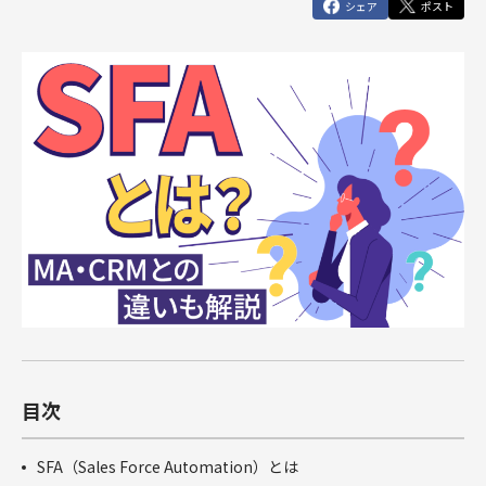
俯瞰図ワークショップ
シェア
ポスト
Marketing Cloud
セールスコ
定着・運用
その他サー
SIベンダー向け支援
Salesforce運用(常駐・リモート)支援
人材育成パッケージ
その他課題はこちら
ンサルティ
支援（常
ビス
運用・定着・活用支援
DataCloud
商談フェーズ設計ワークショップ
Data Cloud
ング支援
駐・リモー
エンジニア派遣
Salesforceセールスコンサルティング 支援
サクセスパスワークショップ
定着・活用支援
ト）
Agentforce
Agentforce
BtoBマ
ーケティング
Tableau
対象製品
HubSpot
支援
対象製品
Salesforce
HubSpot
Salesforce
導入、定着・活用支援
ダッシュボ
BtoBマーケティング支援
Tableau
ードワーク
Account
ショップ
Engagement
カスタマー
Marketing
ジャーニー
Cloud
ワークショ
ップ
Data Cloud
SFAマネジ
メントワー
Agentforce
目次
クショップ
俯瞰図ワー
SFA（Sales Force Automation）とは
クショップ