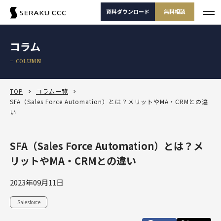
資料ダウンロード
無料相談
サービス
コラム
サービス一覧
COLUMN
支援事例
サービス一覧
セミナー
サービスから選ぶ
TOP
コラム一覧
SFA（Sales Force Automation）とは？メリットやMA・CRMとの違
い
コラム
製品から選ぶ
セールスコンサルティング支援
Salesforce
お役立ち資料
課題から選ぶ
定着・運用支援（常駐・リモート）
Salesforce
SFA（Sales Force Automation）とは？メ
Salesforce活用診断
ダッシュボードワークショップ
リットやMA・CRMとの違い
Salesforce
-30秒でかんたん診断-
よくある課題
選ばれる理由
その他サービス
定着・活用支援
Tableau
カスタマージャーニーワークショップ
2023年09月11日
Tableau
BtoBマーケティング支援
Salesforceを導入したけどうまく使えていない
運用(常駐・リモート)支援
サービスから選
製品から選ぶ
課題から選ぶ
定着・活用支援
Account Engagement（旧 Pardot）
ぶ
SFAマネジメントワークショップ
Salesforce
資料ダウンロード
無料相談
Account Engagement
HubSpot
セールスコンサルティング支援
Salesforce定着・活用支援
Tableauを活用できる人材を増やしたい
人材育成パッケージ
定着・活用支援
Marketing Cloud