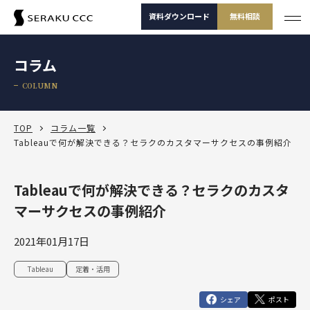
資料ダウンロード
無料相談
サービス
コラム
サービス一覧
COLUMN
支援事例
サービス一覧
セミナー
サービスから選ぶ
TOP
コラム一覧
Tableauで何が解決できる？セラクのカスタマーサクセスの事例紹介
コラム
製品から選ぶ
セールスコンサルティング支援
Tableauで何が解決できる？セラクのカスタ
Salesforce
お役立ち資料
課題から選ぶ
定着・運用支援（常駐・リモート）
Salesforce
マーサクセスの事例紹介
Salesforce活用診断
ダッシュボードワークショップ
Salesforce
-30秒でかんたん診断-
よくある課題
選ばれる理由
その他サービス
定着・活用支援
Tableau
2021年01月17日
カスタマージャーニーワークショップ
Tableau
BtoBマーケティング支援
Salesforceを導入したけどうまく使えていない
運用(常駐・リモート)支援
サービスから選
製品から選ぶ
課題から選ぶ
定着・活用支援
Account Engagement（旧 Pardot）
Tableau
定着・活用
ぶ
SFAマネジメントワークショップ
資料ダウンロード
無料相談
Account Engagement
HubSpot
セールスコンサルティング支援
Salesforce定着・活用支援
Tableauを活用できる人材を増やしたい
人材育成パッケージ
シェア
ポスト
定着・活用支援
Marketing Cloud