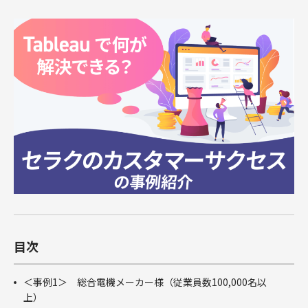
俯瞰図ワークショップ
Marketing Cloud
セールスコ
定着・運用
その他サー
SIベンダー向け支援
Salesforce運用(常駐・リモート)支援
人材育成パッケージ
その他課題はこちら
ンサルティ
支援（常
ビス
運用・定着・活用支援
DataCloud
商談フェーズ設計ワークショップ
Data Cloud
ング支援
駐・リモー
エンジニア派遣
Salesforceセールスコンサルティング 支援
サクセスパスワークショップ
定着・活用支援
ト）
Agentforce
Agentforce
BtoBマ
ーケティング
Tableau
対象製品
HubSpot
支援
対象製品
Salesforce
HubSpot
Salesforce
導入、定着・活用支援
ダッシュボ
BtoBマーケティング支援
Tableau
ードワーク
Account
ショップ
Engagement
カスタマー
Marketing
ジャーニー
Cloud
ワークショ
ップ
Data Cloud
SFAマネジ
目次
メントワー
Agentforce
クショップ
＜事例1＞ 総合電機メーカー様（従業員数100,000名以
俯瞰図ワー
上）
クショップ