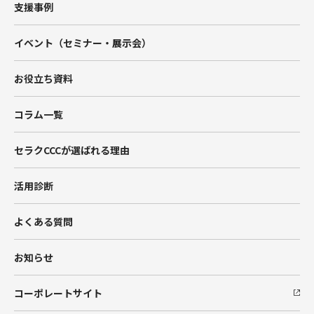
Tableau
支援事例
Account Engagement（旧Pardot）
イベント（セミナー・展示会）
Marketing Cloud
お役立ち資料
Data Cloud
コラム一覧
BtoBマーケティング支援
セラクCCCが選ばれる理由
Hub Spot
活用診断
SIベンダー向け支援
よくある質問
Salesforceエンジニア派遣
お知らせ
コーポレートサイト