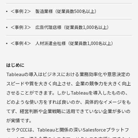
商談フェー
ズ設計ワー
＜事例 2＞ 製造業様（従業員数500名以上）
クショップ
サクセスパ
＜事例 3＞ 広告代理店様（従業員数1,000名以上）
スワークシ
ョップ
＜事例 4＞ 人材派遣会社様（従業員数1,000名以上）
Tableau
はじめに
Tableauの導入はビジネスにおける業務効率化や意思決定の
スピードや質を大きく向上させ、企業の競争力を大きく向上
させることができます。しかしTableauを導入したものの、
どのような使い方をすれば良いのか、具体的なイメージをも
てず、経営判断や企業戦略に活用できていない企業が多いの
が実情です。
セラクCCCは、Tableauと関係の深いSalesforceプラットフ