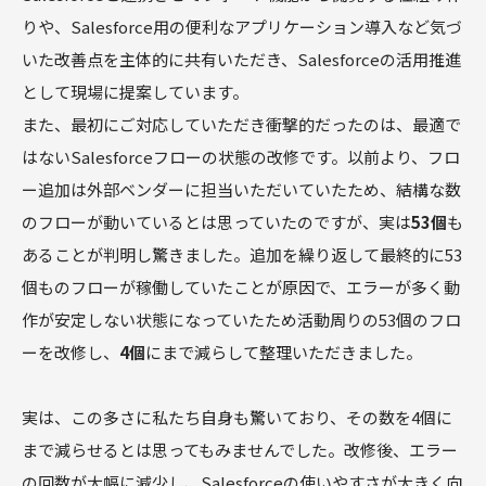
りや、Salesforce用の便利なアプリケーション導入など気づ
いた改善点を主体的に共有いただき、Salesforceの活用推進
として現場に提案しています。
また、最初にご対応していただき衝撃的だったのは、最適で
はないSalesforceフローの状態の改修です。以前より、フロ
ー追加は外部ベンダーに担当いただいていたため、結構な数
のフローが動いているとは思っていたのですが、実は
53個
も
あることが判明し驚きました。追加を繰り返して最終的に53
個ものフローが稼働していたことが原因で、エラーが多く動
作が安定しない状態になっていたため活動周りの53個のフロ
ーを改修し、
4個
にまで減らして整理いただきました。
実は、この多さに私たち自身も驚いており、その数を4個に
まで減らせるとは思ってもみませんでした。改修後、エラー
の回数が大幅に減少し、Salesforceの使いやすさが大きく向