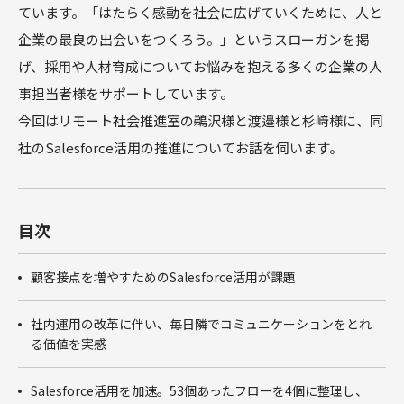
商談フェー
ています。「はたらく感動を社会に広げていくために、人と
ズ設計ワー
企業の最良の出会いをつくろう。」というスローガンを掲
クショップ
げ、採用や人材育成についてお悩みを抱える多くの企業の人
サクセスパ
スワークシ
事担当者様をサポートしています。
ョップ
今回はリモート社会推進室の鵜沢様と渡邉様と杉﨑様に、同
Tableau
社のSalesforce活用の推進についてお話を伺います。
目次
顧客接点を増やすためのSalesforce活用が課題
社内運用の改革に伴い、毎日隣でコミュニケーションをとれ
る価値を実感
Salesforce活用を加速。53個あったフローを4個に整理し、