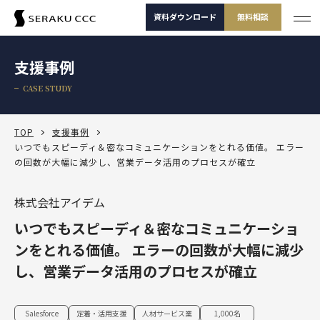
資料ダウンロード
無料相談
サービス
支援事例
サービス一覧
CASE STUDY
支援事例
サービス一覧
セミナー
サービスから選ぶ
TOP
支援事例
いつでもスピーディ＆密なコミュニケーションをとれる価値。 エラー
の回数が大幅に減少し、営業データ活用のプロセスが確立
コラム
製品から選ぶ
セールスコンサルティング支援
Salesforce
お役立ち資料
課題から選ぶ
株式会社アイデム
定着・運用支援（常駐・リモート）
Salesforce
Salesforce活用診断
いつでもスピーディ＆密なコミュニケーショ
ダッシュボードワークショップ
Salesforce
-30秒でかんたん診断-
よくある課題
選ばれる理由
その他サービス
定着・活用支援
Tableau
ンをとれる価値。 エラーの回数が大幅に減少
カスタマージャーニーワークショップ
Tableau
し、営業データ活用のプロセスが確立
BtoBマーケティング支援
Salesforceを導入したけどうまく使えていない
運用(常駐・リモート)支援
サービスから選
製品から選ぶ
課題から選ぶ
定着・活用支援
Account Engagement（旧 Pardot）
ぶ
SFAマネジメントワークショップ
資料ダウンロード
無料相談
Account Engagement
HubSpot
セールスコンサルティング支援
Salesforce定着・活用支援
Tableauを活用できる人材を増やしたい
人材育成パッケージ
定着・活用支援
Marketing Cloud
Salesforce
定着・活用支援
人材サービス業
1,000名