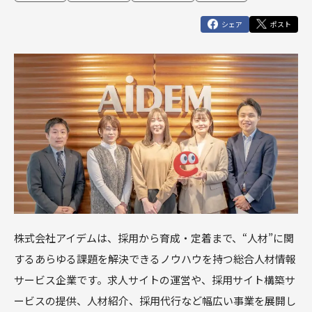
俯瞰図ワークショップ
Marketing Cloud
セールスコ
定着・運用
その他サー
SIベンダー向け支援
Salesforce運用(常駐・リモート)支援
人材育成パッケージ
その他課題はこちら
シェア
ポスト
ンサルティ
支援（常
ビス
運用・定着・活用支援
DataCloud
商談フェーズ設計ワークショップ
Data Cloud
ング支援
駐・リモー
エンジニア派遣
Salesforceセールスコンサルティング 支援
サクセスパスワークショップ
定着・活用支援
ト）
Agentforce
Agentforce
BtoBマ
ーケティング
Tableau
対象製品
HubSpot
支援
対象製品
Salesforce
HubSpot
Salesforce
導入、定着・活用支援
ダッシュボ
BtoBマーケティング支援
Tableau
ードワーク
Account
ショップ
Engagement
カスタマー
Marketing
ジャーニー
Cloud
ワークショ
ップ
Data Cloud
株式会社アイデムは、採用から育成・定着まで、“人材”に関
SFAマネジ
するあらゆる課題を解決できるノウハウを持つ総合人材情報
メントワー
Agentforce
クショップ
サービス企業です。求人サイトの運営や、採用サイト構築サ
俯瞰図ワー
ービスの提供、人材紹介、採用代行など幅広い事業を展開し
クショップ