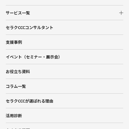
サービス一覧
Salesforce
セラクCCCコンサルタント
Tableau
支援事例
Account Engagement（旧Pardot）
イベント（セミナー・展示会）
Marketing Cloud
お役立ち資料
Data Cloud
コラム一覧
BtoBマーケティング支援
セラクCCCが選ばれる理由
Hub Spot
活用診断
SIベンダー向け支援