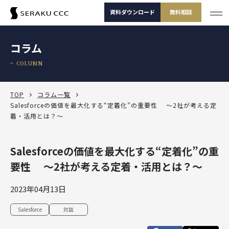
資料ダウンロード
無料相談
サービス
コラム
サービス一覧
COLUMN
支援事例
サービス一覧
セミナー
サービスから選ぶ
TOP
コラム一覧
Salesforceの価値を最大化する“定着化”の重要性 ～2社が考える定
着・活用とは？～
コラム
製品から選ぶ
セールスコンサルティング支援
Salesforce
お役立ち資料
課題から選ぶ
定着・運用支援（常駐・リモート）
Salesforce
Salesforceの価値を最大化する“定着化”の重
Salesforce活用診断
ダッシュボードワークショップ
要性 ～2社が考える定着・活用とは？～
Salesforce
-30秒でかんたん診断-
よくある課題
選ばれる理由
その他サービス
定着・活用支援
Tableau
カスタマージャーニーワークショップ
2023年04月13日
Tableau
BtoBマーケティング支援
Salesforceを導入したけどうまく使えていない
運用(常駐・リモート)支援
サービスから選
製品から選ぶ
課題から選ぶ
定着・活用支援
Account Engagement（旧 Pardot）
ぶ
SFAマネジメントワークショップ
Salesforce
対談
資料ダウンロード
無料相談
Account Engagement
HubSpot
セールスコンサルティング支援
Salesforce定着・活用支援
Tableauを活用できる人材を増やしたい
人材育成パッケージ
定着・活用支援
Marketing Cloud