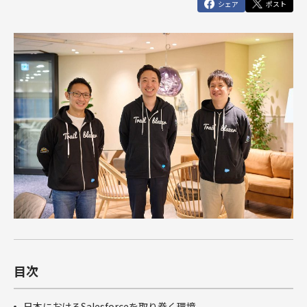
俯瞰図ワークショップ
シェア
ポスト
Marketing Cloud
セールスコ
定着・運用
その他サー
SIベンダー向け支援
Salesforce運用(常駐・リモート)支援
人材育成パッケージ
その他課題はこちら
ンサルティ
支援（常
ビス
運用・定着・活用支援
DataCloud
商談フェーズ設計ワークショップ
Data Cloud
ング支援
駐・リモー
エンジニア派遣
Salesforceセールスコンサルティング 支援
サクセスパスワークショップ
定着・活用支援
ト）
Agentforce
Agentforce
BtoBマ
ーケティング
Tableau
対象製品
HubSpot
支援
対象製品
Salesforce
HubSpot
Salesforce
導入、定着・活用支援
ダッシュボ
BtoBマーケティング支援
Tableau
ードワーク
Account
ショップ
Engagement
カスタマー
Marketing
ジャーニー
Cloud
ワークショ
ップ
Data Cloud
SFAマネジ
メントワー
Agentforce
目次
クショップ
俯瞰図ワー
クショップ
日本におけるSalesforceを取り巻く環境