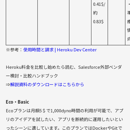
0.41$/
・
約
0.83$
※参考：
使用時間と請求 | Heroku Dev Center
Heroku料金を比較し始めたら読む、Salesforce外部ベンダ
ー検討・比較ハンドブック
⇒
解説資料のダウンロードはこちらから
Eco・Basic
Ecoプランは月額5＄で1,000dyno時間の利用が可能で、アプ
リのアイデアを試したい、アプリを断続的に運用したいとい
ったシーンに適しています。このプランではDockerやGitで