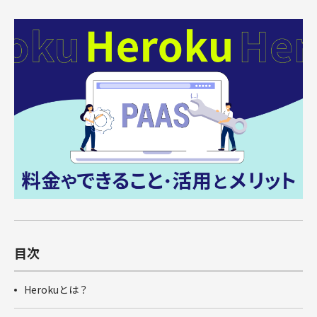
俯瞰図ワークショップ
Marketing Cloud
セールスコ
定着・運用
その他サー
SIベンダー向け支援
Salesforce運用(常駐・リモート)支援
人材育成パッケージ
その他課題はこちら
ンサルティ
支援（常
ビス
運用・定着・活用支援
DataCloud
商談フェーズ設計ワークショップ
Data Cloud
ング支援
駐・リモー
エンジニア派遣
Salesforceセールスコンサルティング 支援
サクセスパスワークショップ
定着・活用支援
ト）
Agentforce
Agentforce
BtoBマ
ーケティング
Tableau
対象製品
HubSpot
支援
対象製品
Salesforce
HubSpot
Salesforce
導入、定着・活用支援
ダッシュボ
BtoBマーケティング支援
Tableau
ードワーク
Account
ショップ
Engagement
カスタマー
Marketing
ジャーニー
Cloud
ワークショ
ップ
Data Cloud
SFAマネジ
目次
メントワー
Agentforce
クショップ
Herokuとは？
俯瞰図ワー
クショップ