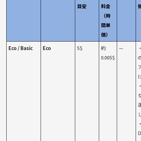
目安
料金
（時
間単
価）
Eco / Basic
Eco
5$
約
—
0.005$
D