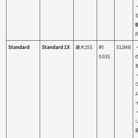
Standard
Standard 1X
最大25$
約
512MB
・
0.03$