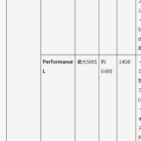
S
Performance
最大500$
約
14GB
L
0.69$