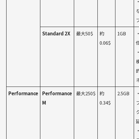
Standard 2X
最大50$
約
1GB
0.06$
Performance
Performance
最大250$
約
2.5GB
M
0.34$