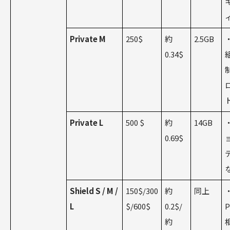
Private M
250$
約
2.5GB
0.34$
Private L
500 $
約
14GB
0.69$
Shield S / M /
150$/300
約
同上
L
$/600$
0.2$/
P
約