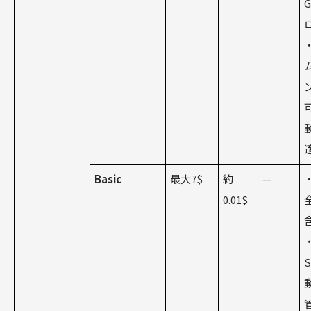
G
Basic
最大7$
約
—
0.01$
S