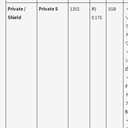
Private /
Private S
125$
約
1GB
Shield
0.17$