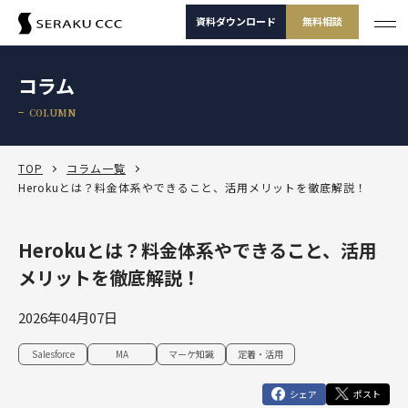
資料ダウンロード
無料相談
サービス
コラム
サービス一覧
COLUMN
支援事例
サービス一覧
セミナー
サービスから選ぶ
TOP
コラム一覧
Herokuとは？料金体系やできること、活用メリットを徹底解説！
コラム
製品から選ぶ
セールスコンサルティング支援
Herokuとは？料金体系やできること、活用
Salesforce
お役立ち資料
課題から選ぶ
定着・運用支援（常駐・リモート）
Salesforce
メリットを徹底解説！
Salesforce活用診断
ダッシュボードワークショップ
Salesforce
-30秒でかんたん診断-
よくある課題
選ばれる理由
その他サービス
定着・活用支援
Tableau
2026年04月07日
カスタマージャーニーワークショップ
Tableau
BtoBマーケティング支援
Salesforceを導入したけどうまく使えていない
運用(常駐・リモート)支援
サービスから選
製品から選ぶ
課題から選ぶ
定着・活用支援
Account Engagement（旧 Pardot）
Salesforce
MA
マーケ知識
定着・活用
ぶ
SFAマネジメントワークショップ
資料ダウンロード
無料相談
Account Engagement
HubSpot
セールスコンサルティング支援
Salesforce定着・活用支援
Tableauを活用できる人材を増やしたい
人材育成パッケージ
シェア
ポスト
定着・活用支援
Marketing Cloud