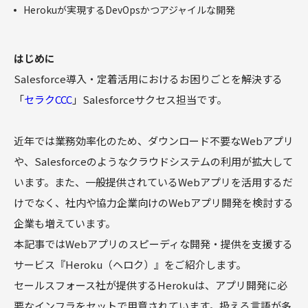
商談フェー
Herokuが実現するDevOpsかつアジャイルな開発
ズ設計ワー
クショップ
サクセスパ
はじめに
スワークシ
Salesforce導入・定着活用におけるお困りごとを解決する
ョップ
「
セラクCCC
」Salesforceサクセス担当です。
Tableau
近年では業務効率化のため、ダウンロード不要なWebアプリ
や、Salesforceのようなクラウドシステムの利用が拡大して
います。また、一般提供されているWebアプリを活用するだ
けでなく、社内や協力企業向けのWebアプリ開発を検討する
企業も増えています。
本記事ではWebアプリのスピーディな開発・提供を支援する
サービス『Heroku（ヘロク）』をご紹介します。
セールスフォース社が提供するHerokuは、アプリ開発に必
要なインフラをセットで用意されています。扱える言語が多