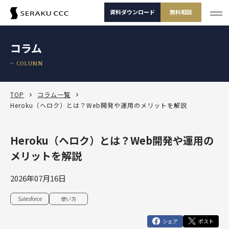
資料ダウンロード
無料相談
サービス
コラム
サービス一覧
COLUMN
支援事例
サービス一覧
セミナー
サービスから選ぶ
TOP
コラム一覧
Heroku（ヘロク）とは？Web開発や運用のメリットを解説
コラム
製品から選ぶ
セールスコンサルティング支援
Heroku（ヘロク）とは？Web開発や運用の
Salesforce
お役立ち資料
課題から選ぶ
定着・運用支援（常駐・リモート）
Salesforce
メリットを解説
Salesforce活用診断
ダッシュボードワークショップ
Salesforce
-30秒でかんたん診断-
よくある課題
選ばれる理由
その他サービス
定着・活用支援
Tableau
2026年07月16日
カスタマージャーニーワークショップ
Tableau
BtoBマーケティング支援
Salesforceを導入したけどうまく使えていない
運用(常駐・リモート)支援
サービスから選
製品から選ぶ
課題から選ぶ
定着・活用支援
Account Engagement（旧 Pardot）
Salesforce
使い方
ぶ
SFAマネジメントワークショップ
資料ダウンロード
無料相談
Account Engagement
HubSpot
セールスコンサルティング支援
Salesforce定着・活用支援
Tableauを活用できる人材を増やしたい
人材育成パッケージ
シェア
ポスト
定着・活用支援
Marketing Cloud