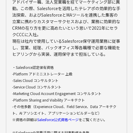
アドバイザー職、法人営業職を経てマーケティング部に異
動。この際、Salesforceを活用したテレアポの効果的な手
法探索、およびSalesforceとMAツールを連携した集客の
立案に携わりカスタマーサクセスおよび、業務に効果的な
CRMの在り方を更に高めたいという思いで2021年にセラ
クCCCに入社。
現在は社内で使用しているSalesforce保守運用業務に従事
し、営業、経理、バックオフィス等各職種で必要な機能を
ヒアリングから実装、運用保守まで担当している。
・Salesforce認定保有資格
-Platform アドミニストレーター 上級
-Sales Cloud コンサルタント
-Service Cloud コンサルタント
-Marketing Cloud Account Engagement コンサルタント
-Platform Sharing and Visibility アーキテクト
-その他多数（Experience Cloud、Field Service、Data アーキテク
ト、AI アソシエイト、アプリケーションビルダーなど）
※資格の詳細は
Salesforce公式資格ページ
をご覧ください。
※Salesforceの定着活用に関する記事監修を多数