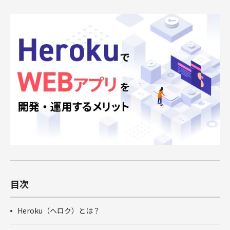
俯瞰図ワークショップ
Marketing Cloud
セールスコ
定着・運用
その他サー
SIベンダー向け支援
Salesforce運用(常駐・リモート)支援
人材育成パッケージ
その他課題はこちら
ンサルティ
支援（常
ビス
運用・定着・活用支援
DataCloud
商談フェーズ設計ワークショップ
Data Cloud
ング支援
駐・リモー
エンジニア派遣
Salesforceセールスコンサルティング 支援
サクセスパスワークショップ
定着・活用支援
ト）
Agentforce
Agentforce
BtoBマ
ーケティング
Tableau
対象製品
HubSpot
支援
対象製品
Salesforce
HubSpot
Salesforce
導入、定着・活用支援
ダッシュボ
BtoBマーケティング支援
Tableau
ードワーク
Account
ショップ
Engagement
カスタマー
Marketing
ジャーニー
Cloud
ワークショ
ップ
Data Cloud
SFAマネジ
目次
メントワー
Agentforce
クショップ
Heroku（ヘロク）とは？
俯瞰図ワー
クショップ