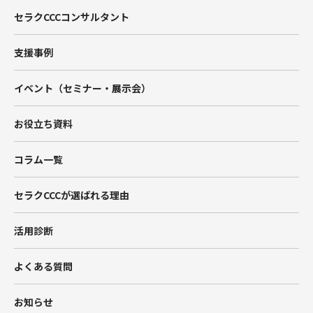
Salesforce
セラクCCCコンサルタント
Tableau
支援事例
Account Engagement（旧Pardot）
イベント（セミナー・展示会）
Marketing Cloud
お役立ち資料
Data Cloud
コラム一覧
BtoBマーケティング支援
セラクCCCが選ばれる理由
Hub Spot
活用診断
SIベンダー向け支援
よくある質問
Salesforceエンジニア派遣
お知らせ