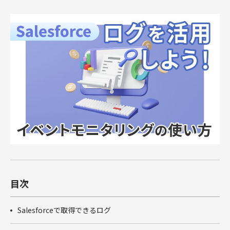
俯瞰図ワークショップ
Marketing Cloud
セールスコ
定着・運用
その他サー
SIベンダー向け支援
Salesforce運用(常駐・リモート)支援
人材育成パッケージ
その他課題はこちら
ンサルティ
支援（常
ビス
運用・定着・活用支援
DataCloud
商談フェーズ設計ワークショップ
Data Cloud
ング支援
駐・リモー
エンジニア派遣
Salesforceセールスコンサルティング 支援
サクセスパスワークショップ
定着・活用支援
ト）
Agentforce
Agentforce
BtoBマ
ーケティング
Tableau
対象製品
HubSpot
支援
対象製品
Salesforce
HubSpot
Salesforce
導入、定着・活用支援
ダッシュボ
BtoBマーケティング支援
Tableau
ードワーク
Account
ショップ
Engagement
カスタマー
Marketing
ジャーニー
Cloud
ワークショ
ップ
Data Cloud
SFAマネジ
目次
メントワー
Agentforce
クショップ
Salesforceで取得できるログ
俯瞰図ワー
クショップ