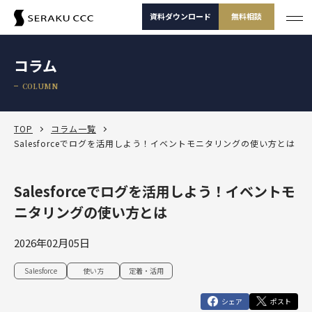
資料ダウンロード
無料相談
サービス
コラム
サービス一覧
COLUMN
支援事例
サービス一覧
セミナー
サービスから選ぶ
TOP
コラム一覧
Salesforceでログを活用しよう！イベントモニタリングの使い方とは
コラム
製品から選ぶ
セールスコンサルティング支援
Salesforceでログを活用しよう！イベントモ
Salesforce
お役立ち資料
課題から選ぶ
定着・運用支援（常駐・リモート）
Salesforce
ニタリングの使い方とは
Salesforce活用診断
ダッシュボードワークショップ
Salesforce
-30秒でかんたん診断-
よくある課題
選ばれる理由
その他サービス
定着・活用支援
Tableau
2026年02月05日
カスタマージャーニーワークショップ
Tableau
BtoBマーケティング支援
Salesforceを導入したけどうまく使えていない
運用(常駐・リモート)支援
サービスから選
製品から選ぶ
課題から選ぶ
定着・活用支援
Account Engagement（旧 Pardot）
Salesforce
使い方
定着・活用
ぶ
SFAマネジメントワークショップ
資料ダウンロード
無料相談
Account Engagement
HubSpot
セールスコンサルティング支援
Salesforce定着・活用支援
Tableauを活用できる人材を増やしたい
人材育成パッケージ
シェア
ポスト
定着・活用支援
Marketing Cloud