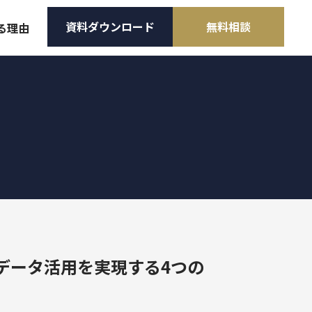
資料ダウンロード
無料相談
る理由
課題から選ぶ
モート）
その他サービス
BtoBマーケティング支援
HubSpot
らしデータ活用を実現する4つの
無料相談