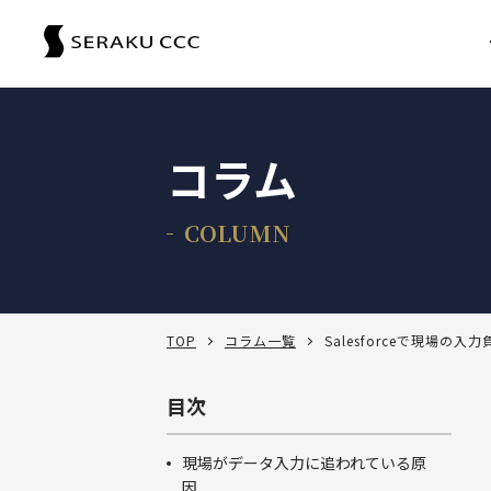
サービス
サービス一覧
支援事例
サービス一覧
コラム
セール
セミナー
サービスから選ぶ
COLUMN
コラム
製品から選ぶ
セールスコンサルティング支援
対象製
Sales
Salesforce
お役立ち資料
課題から選ぶ
定着・運用支援（常駐・リモート）
Salesforce
ダッシ
TOP
コラム一覧
Salesforceで現場
Salesforce活用診断
ダッシュボードワークショップ
Salesforce
-30秒でかんたん診断-
よくある課題
カスタ
選ばれる理由
その他サービス
定着・活用支援
Tableau
SFA
カスタマージャーニーワークショップ
目次
Tableau
俯瞰図
BtoBマーケティング支援
Salesforceを導入したけどうまく使えていない
運用(常駐・リモート)支援
定着・活用支援
Account Engagement（旧 Pardot）
商談フ
SFAマネジメントワークショップ
資料ダウンロード
Account Engagement
サクセ
HubSpot
現場がデータ入力に追われている原
セールスコンサルティング支援
Salesforce定着・活用支援
Tableauを活用できる人材を増やしたい
人材育成パッケージ
定着・活用支援
Marketing Cloud
Table
因