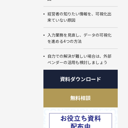
俯瞰図ワークショップ
Marketing Cloud
SIベンダー向け支援
Salesforce運用(常駐・リモート)支援
人材育成パッケージ
その他課題はこちら
運用・定着・活用支援
DataCloud
商談フェーズ設計ワークショップ
経営者の知りたい情報を、可視化出
Data Cloud
来ていない原因
エンジニア派遣
Salesforceセールスコンサルティング 支援
サクセスパスワークショップ
定着・活用支援
Agentforce
Agentforce
入力業務を見直し、データの可視化
Tableau
を進める4つの方法
HubSpot
導入、定着・活用支援
自力での解決が難しい場合は、外部
BtoBマーケティング支援
ベンダーの活用も検討しましょう
資料ダウンロード
無料相談