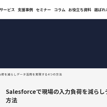
サービス
支援事例
セミナー
コラム
お役立ち資料
選ばれ
サービスから選ぶ
製品から選ぶ
スコンサルティング支援
定着・運用支援（常駐・リ
品
対象製品
force
Salesforce
Tableau
ュボードワークショップ
の入力負荷を減らしデータ活用を実現する4つの方法
Account Engagement
マージャーニーワークショップ
Marketing Cloud
マネジメントワークショップ
Data Cloud
ワークショップ
Salesforceで現場の入力負荷を減
Agentforce
ェーズ設計ワークショップ
方法
スパスワークショップ
au