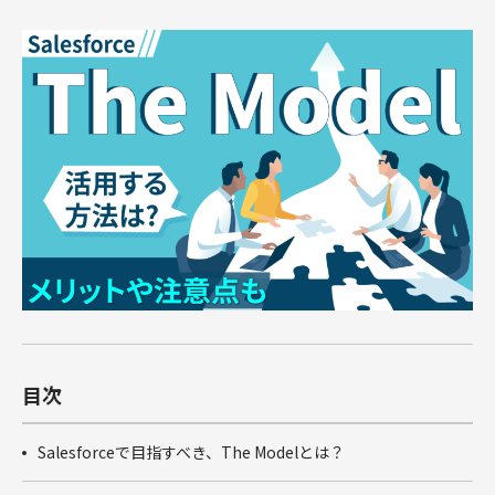
俯瞰図ワークショップ
Marketing Cloud
セールスコ
定着・運用
その他サー
SIベンダー向け支援
Salesforce運用(常駐・リモート)支援
人材育成パッケージ
その他課題はこちら
ンサルティ
支援（常
ビス
運用・定着・活用支援
DataCloud
商談フェーズ設計ワークショップ
Data Cloud
ング支援
駐・リモー
エンジニア派遣
Salesforceセールスコンサルティング 支援
サクセスパスワークショップ
定着・活用支援
ト）
Agentforce
Agentforce
BtoBマ
ーケティング
Tableau
対象製品
HubSpot
支援
対象製品
Salesforce
HubSpot
Salesforce
導入、定着・活用支援
ダッシュボ
BtoBマーケティング支援
Tableau
ードワーク
Account
ショップ
Engagement
カスタマー
Marketing
ジャーニー
Cloud
ワークショ
ップ
Data Cloud
SFAマネジ
目次
メントワー
Agentforce
クショップ
Salesforceで目指すべき、The Modelとは？
俯瞰図ワー
クショップ