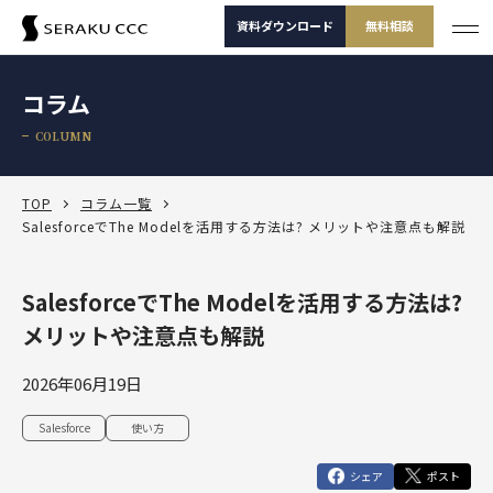
資料ダウンロード
無料相談
サービス
コラム
サービス一覧
COLUMN
支援事例
サービス一覧
セミナー
サービスから選ぶ
TOP
コラム一覧
SalesforceでThe Modelを活用する方法は? メリットや注意点も解説
コラム
製品から選ぶ
セールスコンサルティング支援
SalesforceでThe Modelを活用する方法は?
Salesforce
お役立ち資料
課題から選ぶ
定着・運用支援（常駐・リモート）
Salesforce
メリットや注意点も解説
Salesforce活用診断
ダッシュボードワークショップ
Salesforce
-30秒でかんたん診断-
よくある課題
選ばれる理由
その他サービス
定着・活用支援
Tableau
2026年06月19日
カスタマージャーニーワークショップ
Tableau
BtoBマーケティング支援
Salesforceを導入したけどうまく使えていない
運用(常駐・リモート)支援
サービスから選
製品から選ぶ
課題から選ぶ
定着・活用支援
Account Engagement（旧 Pardot）
Salesforce
使い方
ぶ
SFAマネジメントワークショップ
資料ダウンロード
無料相談
Account Engagement
HubSpot
セールスコンサルティング支援
Salesforce定着・活用支援
Tableauを活用できる人材を増やしたい
人材育成パッケージ
シェア
ポスト
定着・活用支援
Marketing Cloud